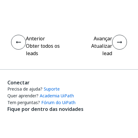
Sim
Não
thumb_up
thumb_down
Anterior
Avançar
Obter todos os
Atualizar
leads
lead
Conectar
Precisa de ajuda?
Suporte
Quer aprender?
Academia UiPath
Tem perguntas?
Fórum do UiPath
Fique por dentro das novidades