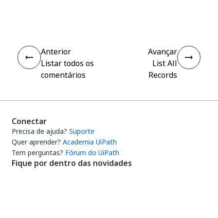
Sim
Não
thumb_up
thumb_down
Anterior
Avançar
Listar todos os
List All
comentários
Records
Conectar
Precisa de ajuda?
Suporte
Quer aprender?
Academia UiPath
Tem perguntas?
Fórum do UiPath
Fique por dentro das novidades