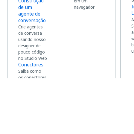
Construção
t
em um
I
de um
navegador
U
agente de
A
conversação
S
Crie agentes
a
de conversa
w
usando nosso
b
designer de
u
pouco código
no Studio Web
Conectores
Saiba como
os conectores
fornecem
acesso seguro
e padronizado
a sistemas
externos