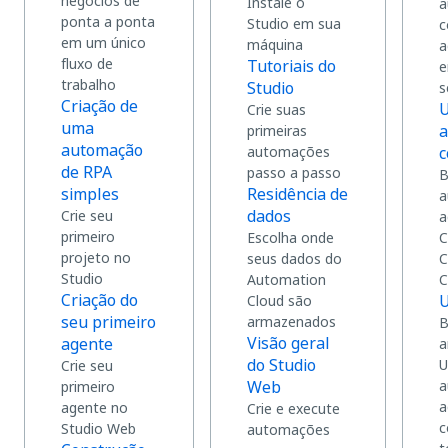
negócios de
Instale o
a
ponta a ponta
Studio em sua
c
em um único
máquina
a
fluxo de
Tutoriais do
e
trabalho
Studio
s
Criação de
U
Crie suas
uma
a
primeiras
automação
automações
c
de RPA
passo a passo
B
simples
Residência de
a
dados
Crie seu
a
primeiro
Escolha onde
C
projeto no
seus dados do
C
Studio
Automation
C
Criação do
U
Cloud são
seu primeiro
armazenados
B
Visão geral
agente
a
do Studio
U
Crie seu
Web
a
primeiro
a
agente no
Crie e execute
c
Studio Web
automações