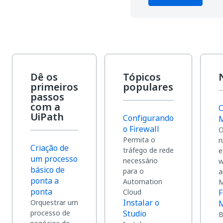
Dê os
Tópicos
primeiros
populares
passos
com a
C
UiPath
Configurando
M
o Firewall
O
Permita o
r
Criação de
tráfego de rede
e
um processo
necessário
w
básico de
para o
a
ponta a
Automation
M
ponta
Cloud
F
Instalar o
Orquestrar um
M
processo de
Studio
B