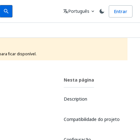
Search
Idioma
Português
Entrar
search
translate
expand_more
ra ficar disponível.
Nesta página
Description
Compatibilidade do projeto
Configuração