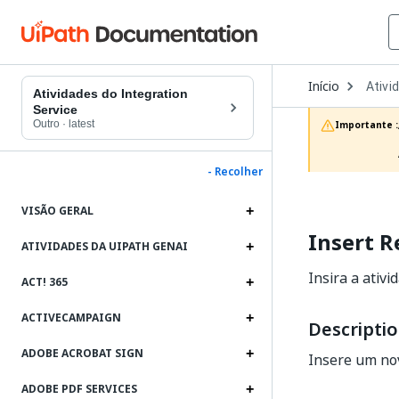
Open
Início
Ativi
Dropd
Atividades do Integration
to
Service
choos
Outro
·
latest
Importante :
produc
- Recolher
VISÃO GERAL
Insert R
ATIVIDADES DA UIPATH GENAI
Insira a ativi
ACT! 365
ACTIVECAMPAIGN
Descripti
ADOBE ACROBAT SIGN
Insere um nov
ADOBE PDF SERVICES