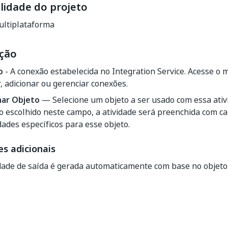
lidade do projeto
ltiplataforma
ção
o
- A conexão estabelecida no Integration Service. Acesse o
, adicionar ou gerenciar conexões.
nar Objeto
— Selecione um objeto a ser usado com essa ati
o escolhido neste campo, a atividade será preenchida com 
ades específicos para esse objeto.
s adicionais
ade de saída é gerada automaticamente com base no objeto 
Sim
Não
thumb_up
thumb_down