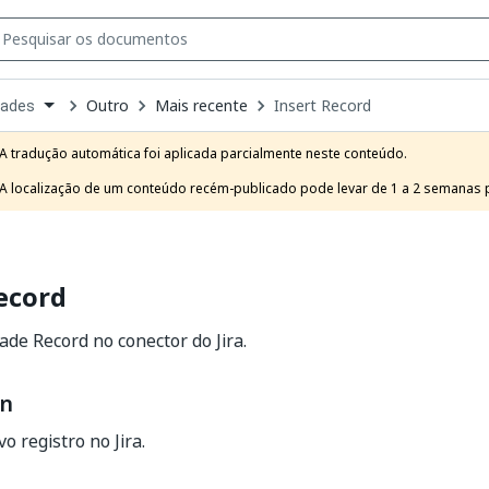
Outro
Mais recente
Insert Record
dades
own
e
A tradução automática foi aplicada parcialmente neste conteúdo.

t
A localização de um conteúdo recém-publicado pode levar de 1 a 2 semanas pa
ecord
dade Record no conector do Jira.
on
o registro no Jira.