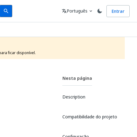
Search
Idioma
Português
Entrar
search
translate
expand_more
ra ficar disponível.
Nesta página
Description
Compatibilidade do projeto
Configuração