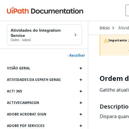
Open
Início
Ativi
Dropd
Atividades do Integration
to
Service
choos
Outro
·
latest
Importante :
produc
- Recolher
VISÃO GERAL
Ordem d
ATIVIDADES DA UIPATH GENAI
Gatilho atual
ACT! 365
ACTIVECAMPAIGN
Descripti
ADOBE ACROBAT SIGN
Dispara quan
ADOBE PDF SERVICES