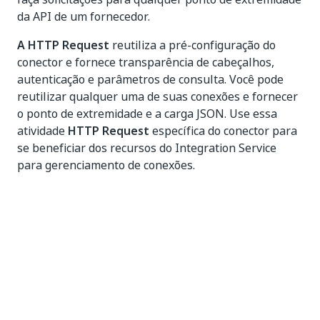
da API de um fornecedor.
A HTTP Request
reutiliza a pré-configuração do
conector e fornece transparência de cabeçalhos,
autenticação e parâmetros de consulta. Você pode
reutilizar qualquer uma de suas conexões e fornecer
o ponto de extremidade e a carga JSON. Use essa
atividade
HTTP Request
específica do conector para
se beneficiar dos recursos do Integration Service
para gerenciamento de conexões.
Para saber mais, consulte a página
Atividade HTTP
Request
.
2 de julho de 2024
Suporte a campos personalizados
As atividades
Create Contact
e
Replace Contact