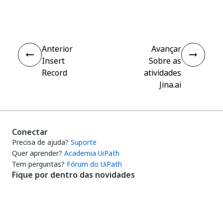
Sim
Não
thumb_up
thumb_down
Anterior
Avançar
Insert
Sobre as
Record
atividades
Jina.ai
Conectar
Precisa de ajuda?
Suporte
Quer aprender?
Academia UiPath
Tem perguntas?
Fórum do UiPath
Fique por dentro das novidades