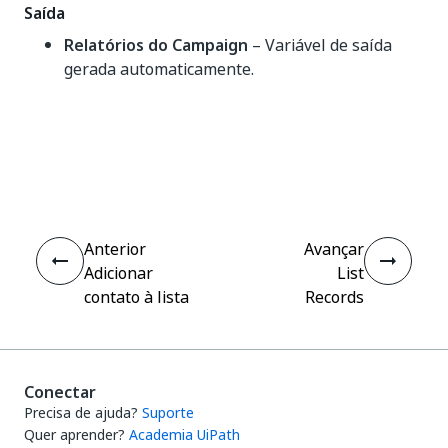
Saída
Relatórios do Campaign
– Variável de saída
gerada automaticamente.
Sim
Não
thumb_up
thumb_down
Anterior
Avançar
Adicionar
List
contato à lista
Records
Conectar
Precisa de ajuda?
Suporte
Quer aprender?
Academia UiPath