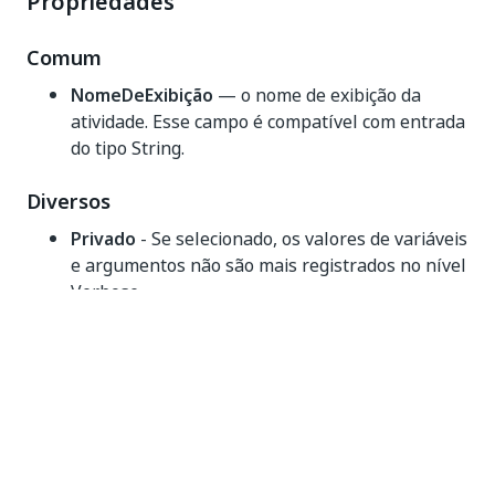
Propriedades
Comum
NomeDeExibição
— o nome de exibição da
atividade. Esse campo é compatível com entrada
do tipo String.
Diversos
Privado
- Se selecionado, os valores de variáveis
e argumentos não são mais registrados no nível
Verbose.
Saída
ResponseStatus
- The status of the request
(success/failure information). Enter a
variable
ResponseStatus
(
UiPath.BAF.Models.ResponseStatus
). The
object includes three properties
ResponseStatus