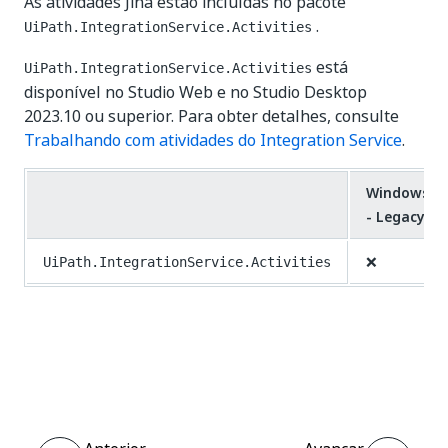
As atividades Jina estão incluídas no pacote
.
UiPath.IntegrationService.Activities
está
UiPath.IntegrationService.Activities
disponível no Studio Web e no Studio Desktop
2023.10 ou superior. Para obter detalhes, consulte
Trabalhando com atividades do Integration Service
.
Windows
- Legacy
❌
UiPath.IntegrationService.Activities
Sim
Não
thumb_up
thumb_down