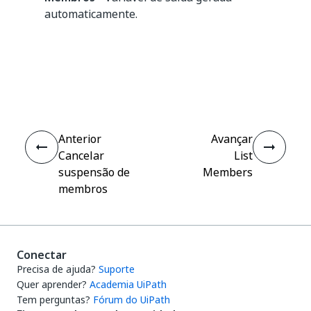
automaticamente.
Sim
Não
thumb_up
thumb_down
Anterior
Avançar
Cancelar
List
suspensão de
Members
membros
Conectar
Precisa de ajuda?
Suporte
Quer aprender?
Academia UiPath
Tem perguntas?
Fórum do UiPath