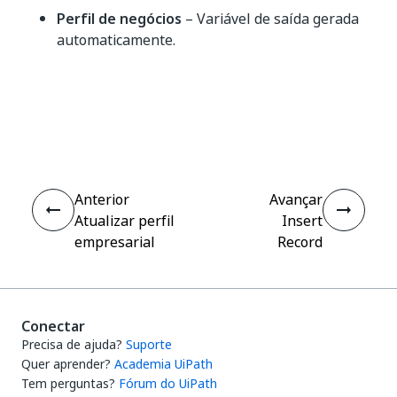
Perfil de negócios
– Variável de saída gerada
automaticamente.
Sim
Não
thumb_up
thumb_down
Anterior
Avançar
Atualizar perfil
Insert
empresarial
Record
Conectar
Precisa de ajuda?
Suporte
Quer aprender?
Academia UiPath
Tem perguntas?
Fórum do UiPath