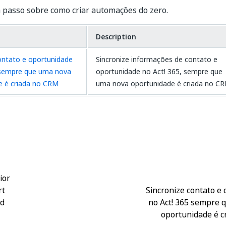
 passo sobre como criar automações do zero.
Description
ontato e oportunidade
Sincronize informações de contato e
 sempre que uma nova
oportunidade no Act! 365, sempre que
e é criada no CRM
uma nova oportunidade é criada no CR
Sim
Não
thumb_up
thumb_down
ior
rt
Sincronize contato e
rd
no Act! 365 sempre 
oportunidade é c