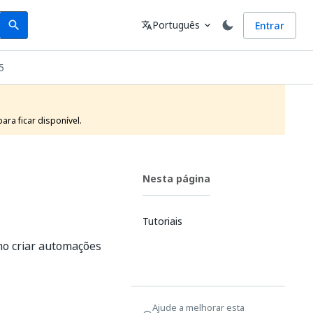
Search
Idioma
Português
Entrar
search
translate
expand_more
5
ra ficar disponível.
Nesta página
Tutoriais
mo criar automações
Ajude a melhorar esta