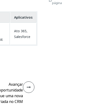
página
Aplicativos
Ato 365,
Salesforce
M.
Avançar
 oportunidade
que uma nova
riada no CRM