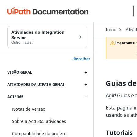
Open
Início
Ativi
Dropd
Atividades do Integration
to
Service
choos
Outro
·
latest
Importante :
produc
- Recolher
VISÃO GERAL
Guias de
ATIVIDADES DA UIPATH GENAI
Agir! Guias e
ACT! 365
Esta página i
Notas de Versão
usando as ati
Sobre a Act! 365 atividades
Tutoriais
Compatibilidade do projeto