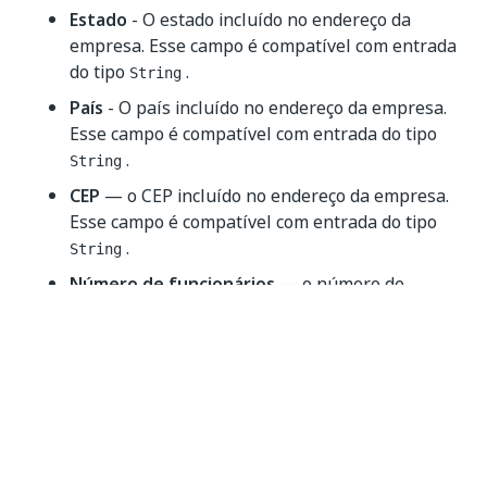
Estado
- O estado incluído no endereço da
empresa. Esse campo é compatível com entrada
do tipo
.
String
País
- O país incluído no endereço da empresa.
Esse campo é compatível com entrada do tipo
.
String
CEP
— o CEP incluído no endereço da empresa.
Esse campo é compatível com entrada do tipo
.
String
Número de funcionários
— o número de
funcionários da empresa. Esse campo é
compatível com entrada do tipo
.
String
Receita anual
- A receita anual da empresa.
Esse campo é compatível com entrada do tipo
.
String
Saída