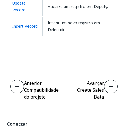
Update
Atualize um registro em Deputy.
Record
Inserir um novo registro em
Insert Record
Delegado.
Sim
Não
thumb_up
thumb_down
Anterior
Avançar
Compatibilidade
Create Sales
do projeto
Data
Conectar