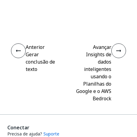
Sim
Não
thumb_up
thumb_down
Anterior
Avançar
Gerar
Insights de
conclusão de
dados
texto
inteligentes
usando o
Planilhas do
Google e o AWS
Bedrock
Conectar
Precisa de ajuda?
Suporte