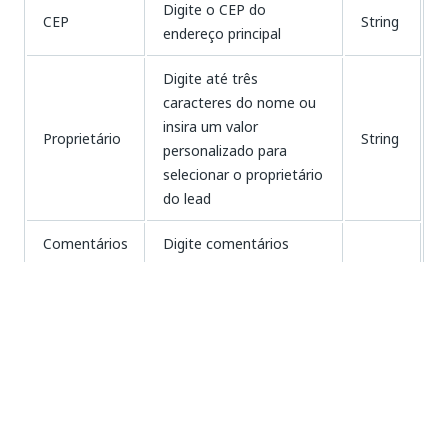
Digite o CEP do
CEP
String
endereço principal
Digite até três
caracteres do nome ou
insira um valor
Proprietário
String
personalizado para
selecionar o proprietário
do lead
Comentários
Digite comentários
de
sobre a qualificação ou
String
qualificação
pontuação do lead
Endereço de
O endereço de e-mail
String
email
associado ao lead
Digite o sobrenome do
contato principal do lead