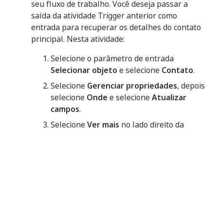
seu fluxo de trabalho. Você deseja passar a
saída da atividade Trigger anterior como
entrada para recuperar os detalhes do contato
principal. Nesta atividade:
Selecione o parâmetro de entrada
Selecionar objeto
e selecione
Contato
.
Selecione
Gerenciar propriedades
, depois
selecione
Onde
e selecione
Atualizar
campos
.
Selecione
Ver mais
no lado direito da
entrada
Onde
, abra o editor de
expressão, insira
AccountId='+_out_ConnectorTriggerActivit
e selecione
y_1__Account.AccountId+'
Salvar
.