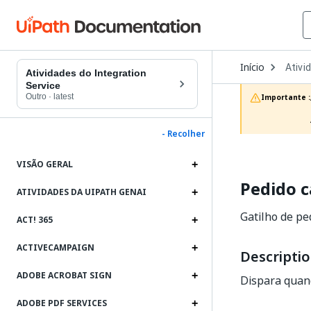
Open
Início
Ativi
Dropd
Atividades do Integration
to
Service
choos
Outro
·
latest
Importante :
produc
- Recolher
VISÃO GERAL
Pedido 
ATIVIDADES DA UIPATH GENAI
Gatilho de pe
ACT! 365
ACTIVECAMPAIGN
Descripti
ADOBE ACROBAT SIGN
Dispara quan
ADOBE PDF SERVICES