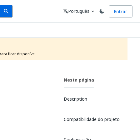
Search
Idioma
Português
Entrar
search
translate
expand_more
ra ficar disponível.
Nesta página
Description
Compatibilidade do projeto
Configuração