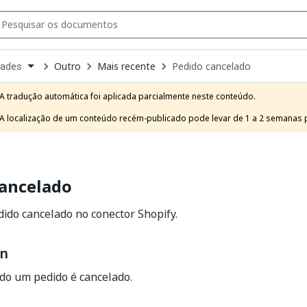
Outro
Mais recente
Pedido cancelado
dades
own
e
A tradução automática foi aplicada parcialmente neste conteúdo.

t
A localização de um conteúdo recém-publicado pode levar de 1 a 2 semanas pa
cancelado
dido cancelado no conector Shopify.
on
do um pedido é cancelado.