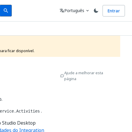
Search
Idioma
Português
Entrar
search
translate
expand_more
ra ficar disponível.
Ajude a melhorar esta
página
o.
.
ervice.Activities
o Studio Desktop
dades do Integration