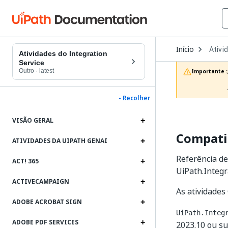
Open
Início
Ativi
Dropd
Atividades do Integration
to
Service
choos
Outro
·
latest
Importante :
produc
- Recolher
VISÃO GERAL
Compatib
ATIVIDADES DA UIPATH GENAI
Referência de
ACT! 365
UiPath.Integra
ACTIVECAMPAIGN
As atividades
ADOBE ACROBAT SIGN
UiPath.Integ
ADOBE PDF SERVICES
2023.10 ou su