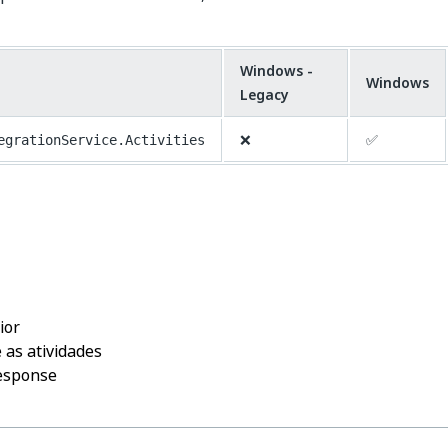
Windows -
Windows
Legacy
❌
✅
egrationService.Activities
Sim
Não
thumb_up
thumb_down
ior
 as atividades
esponse