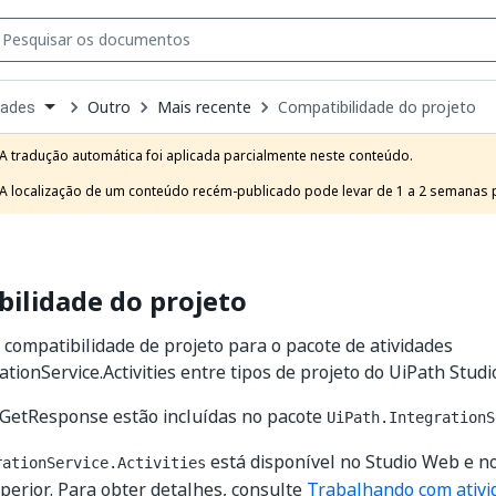
Outro
Mais recente
Compatibilidade do projeto
dades
own
e
A tradução automática foi aplicada parcialmente neste conteúdo.

t
A localização de um conteúdo recém-publicado pode levar de 1 a 2 semanas pa
ilidade do projeto
 compatibilidade de projeto para o pacote de atividades
tionService.Activities entre tipos de projeto do UiPath Studi
 GetResponse estão incluídas no pacote
UiPath.IntegrationS
está disponível no Studio Web e n
rationService.Activities
perior. Para obter detalhes, consulte
Trabalhando com ativi