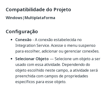
Compatibilidade do Projeto
Windows
|
Multiplataforma
Configuração
Conexão
- A conexão estabelecida no
Integration Service. Acesse o menu suspenso
para escolher, adicionar ou gerenciar conexões.
Selecionar Objeto
— Selecione um objeto a ser
usado com essa atividade. Dependendo do
objeto escolhido neste campo, a atividade será
preenchida com campos de propriedades
específicos para esse objeto.
Sim
Não
thumb_up
thumb_down