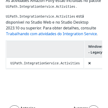
As atividades Amazon Polly estão incluídas no pacote
.
UiPath.IntegrationService.Activities
está
UiPath.IntegrationService.Activities
disponível no Studio Web e no Studio Desktop
2023.10 ou superior. Para obter detalhes, consulte
Trabalhando com atividades do Integration Service
.
Windows
- Legacy
❌
UiPath.IntegrationService.Activities
Sim
Não
thumb_up
thumb_down