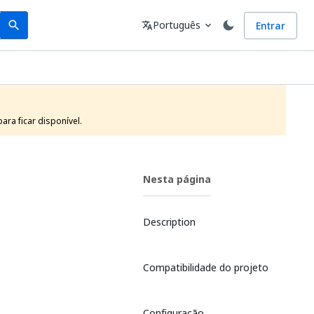
Search
Idioma
Português
Entrar
search
translate
expand_more
ra ficar disponível.
Nesta página
Description
Compatibilidade do projeto
Configuração