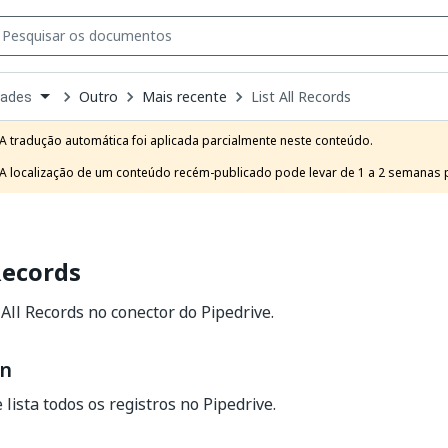
Outro
Mais recente
List All Records
dades
own
e
A tradução automática foi aplicada parcialmente neste conteúdo.

t
A localização de um conteúdo recém-publicado pode levar de 1 a 2 semanas pa
 Records
 All Records no conector do Pipedrive.
on
 lista todos os registros no Pipedrive.