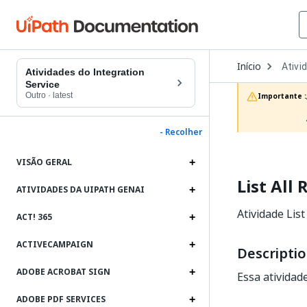
Open
Início
Ativi
Dropd
Atividades do Integration
to
Service
choos
Outro
·
latest
Importante :
produc
- Recolher
VISÃO GERAL
List All
ATIVIDADES DA UIPATH GENAI
Atividade List
ACT! 365
ACTIVECAMPAIGN
Descripti
ADOBE ACROBAT SIGN
Essa atividade
ADOBE PDF SERVICES