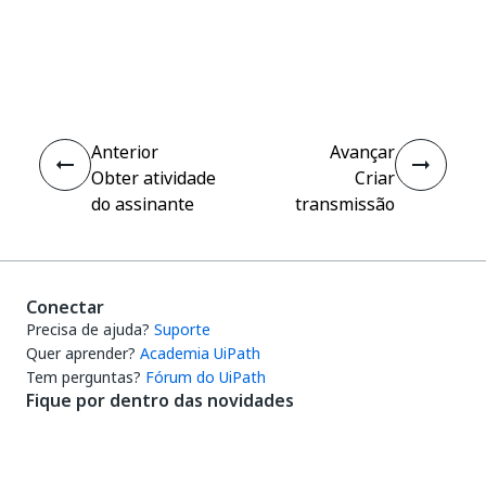
Sim
Não
thumb_up
thumb_down
Anterior
Avançar
Obter atividade
Criar
do assinante
transmissão
Conectar
Precisa de ajuda?
Suporte
Quer aprender?
Academia UiPath
Tem perguntas?
Fórum do UiPath
Fique por dentro das novidades