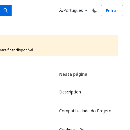
Search
Idioma
Português
Entrar
search
translate
expand_more
ra ficar disponível.
Nesta página
Description
Compatibilidade do Projeto
Configuração