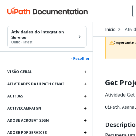
Open
Início
Ativi
Dropd
Atividades do Integration
to
Service
choos
Outro
·
latest
Importante :
produc
- Recolher
VISÃO GERAL
Get Proj
ATIVIDADES DA UIPATH GENAI
Atividade Get
ACT! 365
UiPath.Asana
ACTIVECAMPAIGN
ADOBE ACROBAT SIGN
Descripti
ADOBE PDF SERVICES
Recupera um 