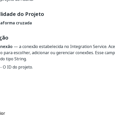
lidade do Projeto
taforma cruzada
ção
onexão
— a conexão estabelecida no Integration Service. Ac
o para escolher, adicionar ou gerenciar conexões. Esse cam
do tipo String.
- O ID do projeto.
Sim
Não
thumb_up
thumb_down
ior