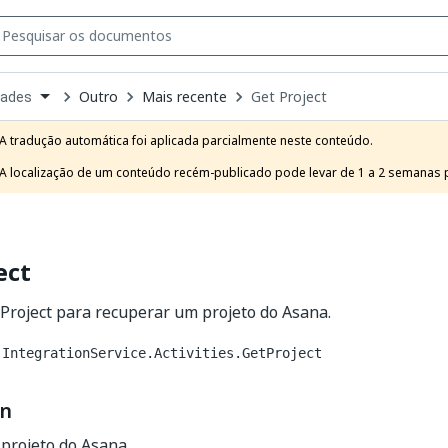
Outro
Mais recente
Get Project
dades
own
e
A tradução automática foi aplicada parcialmente neste conteúdo.

t
A localização de um conteúdo recém-publicado pode levar de 1 a 2 semanas pa
ect
 Project para recuperar um projeto do Asana.
.IntegrationService.Activities.GetProject
on
projeto do Asana.