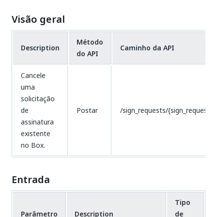
Visão geral
Método
Description
Caminho da API
do API
Cancele
uma
solicitação
de
Postar
/sign_requests/{sign_request_i
assinatura
existente
no Box.
Entrada
Tipo
Parâmetro
Description
de