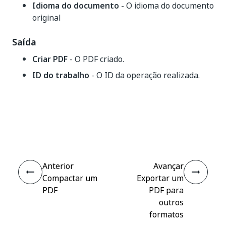
Idioma do documento
- O idioma do documento
original
Saída
Criar PDF
- O PDF criado.
ID do trabalho
- O ID da operação realizada.
Sim
Não
thumb_up
thumb_down
Anterior
Avançar
Compactar um
Exportar um
PDF
PDF para
outros
formatos