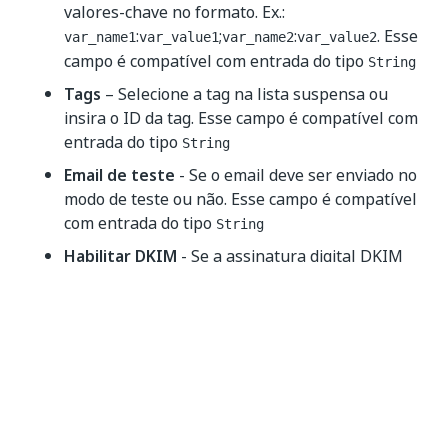
valores-chave no formato. Ex.:
:
;
:
. Esse
var_name1
var_value1
var_name2
var_value2
campo é compatível com entrada do tipo
String
Tags
– Selecione a tag na lista suspensa ou
insira o ID da tag. Esse campo é compatível com
entrada do tipo
String
Email de teste
- Se o email deve ser enviado no
modo de teste ou não. Esse campo é compatível
com entrada do tipo
String
Habilitar DKIM
- Se a assinatura digital DKIM
deve ser habilitada para mensagens de saída ou
não. Esse campo é compatível com entrada do
tipo
.
Boolean
Habilitar rastreamento
- Se o rastreamento
deve ser habilitado por mensagem ou não. Esse
campo é compatível com entrada do tipo
Boolean
.