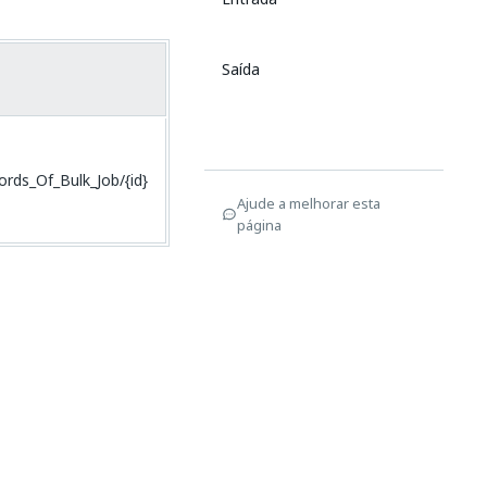
Saída
ds_Of_Bulk_Job/{id}
Ajude a melhorar esta
página