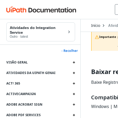
Open
Início
Ativi
Dropd
Atividades do Integration
to
Service
choos
Outro
·
latest
Importante :
produc
- Recolher
VISÃO GERAL
Baixar r
ATIVIDADES DA UIPATH GENAI
Baixe Registr
ACT! 365
ACTIVECAMPAIGN
Compatibi
ADOBE ACROBAT SIGN
Windows | Mu
ADOBE PDF SERVICES