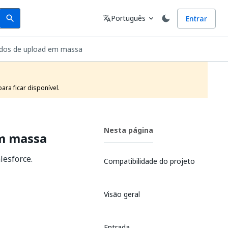
Search
Idioma
Português
Entrar
search
translate
expand_more
ados de upload em massa
ra ficar disponível.
Nesta página
em massa
lesforce.
Compatibilidade do projeto
Visão geral
Entrada