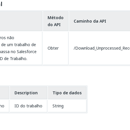
l
Método
Caminho da API
do API
tros não
 de um trabalho de
Obter
/Download_Unprocessed_Recor
assa no Salesforce
D de Trabalho.
Description
Tipo de dados
lho
ID do trabalho
String