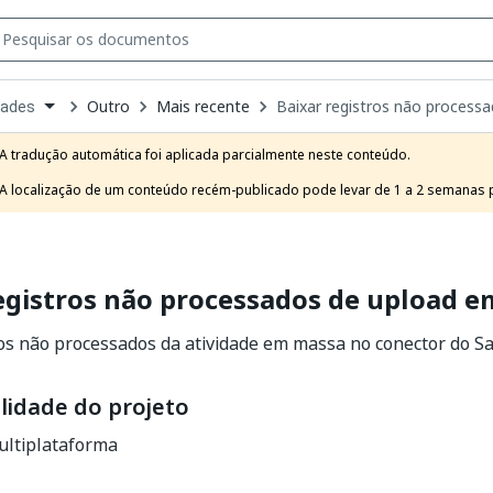
Outro
Mais recente
Baixar registros não process
dades
own
e
A tradução automática foi aplicada parcialmente neste conteúdo.

t
A localização de um conteúdo recém-publicado pode levar de 1 a 2 semanas pa
egistros não processados de upload 
os não processados da atividade em massa no conector do Sa
lidade do projeto
ltiplataforma