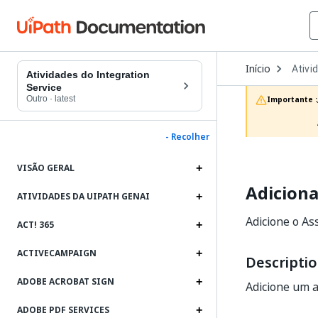
Open
Início
Ativi
Dropd
Atividades do Integration
to
Service
choos
Outro
·
latest
Importante :
produc
- Recolher
VISÃO GERAL
Adiciona
ATIVIDADES DA UIPATH GENAI
Adicione o As
ACT! 365
ACTIVECAMPAIGN
Descripti
ADOBE ACROBAT SIGN
Adicione um 
ADOBE PDF SERVICES