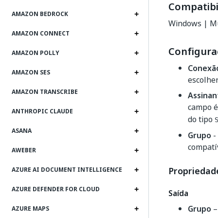
Compatibi
AMAZON BEDROCK
Windows | Mu
AMAZON CONNECT
Configura
AMAZON POLLY
Conexã
AMAZON SES
escolher
AMAZON TRANSCRIBE
Assinan
campo é
ANTHROPIC CLAUDE
do tipo
ASANA
Grupo
-
compatí
AWEBER
Propriedade
AZURE AI DOCUMENT INTELLIGENCE
AZURE DEFENDER FOR CLOUD
Saída
Grupo
–
AZURE MAPS