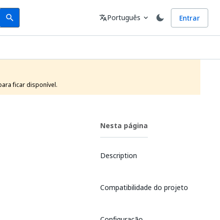
Search
Idioma
Português
Entrar
search
translate
expand_more
ra ficar disponível.
Nesta página
Description
Compatibilidade do projeto
Configuração