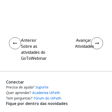
Sim
Não
thumb_up
thumb_down
Anterior
Avançar
Sobre as
Atividades
atividades do
GoToWebinar
Conectar
Precisa de ajuda?
Suporte
Quer aprender?
Academia UiPath
Tem perguntas?
Fórum do UiPath
Fique por dentro das novidades