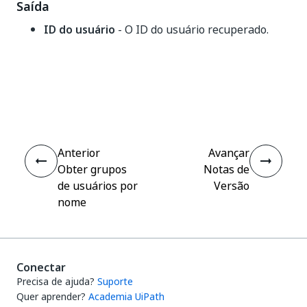
Saída
ID do usuário
- O ID do usuário recuperado.
Sim
Não
thumb_up
thumb_down
Anterior
Avançar
Obter grupos
Notas de
de usuários por
Versão
nome
Conectar
Precisa de ajuda?
Suporte
Quer aprender?
Academia UiPath