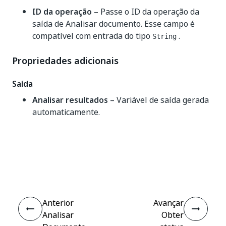
ID da operação
– Passe o ID da operação da
saída de Analisar documento. Esse campo é
compatível com entrada do tipo
.
String
Propriedades adicionais
Saída
Analisar resultados
– Variável de saída gerada
automaticamente.
Sim
Não
thumb_up
thumb_down
Anterior
Avançar
Analisar
Obter