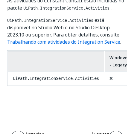
As atividades do Constant Contact estão incluídas no
pacote
.
UiPath.IntegrationService.Activities
está
UiPath.IntegrationService.Activities
disponível no Studio Web e no Studio Desktop
2023.10 ou superior. Para obter detalhes, consulte
Trabalhando com atividades do Integration Service
.
Windows
- Legacy
❌
UiPath.IntegrationService.Activities
Sim
Não
thumb_up
thumb_down