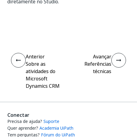
diretamente no Studio.
Sim
Não
thumb_up
thumb_down
Anterior
Avançar
Sobre as
Referências
atividades do
técnicas
Microsoft
Dynamics CRM
Conectar
Precisa de ajuda?
Suporte
Quer aprender?
Academia UiPath
Tem perguntas?
Fórum do UiPath