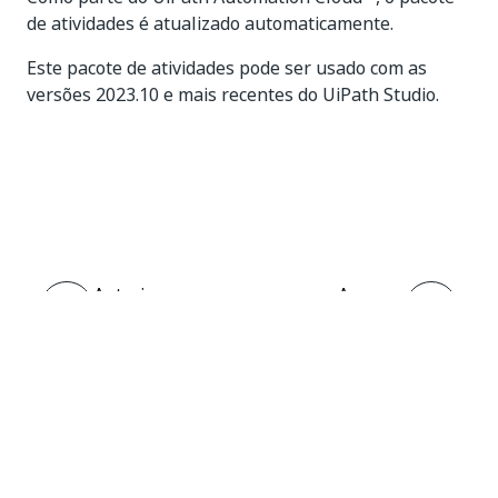
de atividades é atualizado automaticamente.
Este pacote de atividades pode ser usado com as
versões 2023.10 e mais recentes do UiPath Studio.
Sim
Não
thumb_up
thumb_down
Anterior
Avançar
Insert
Sobre as
Record
atividades do
Zoho Desk
Conectar