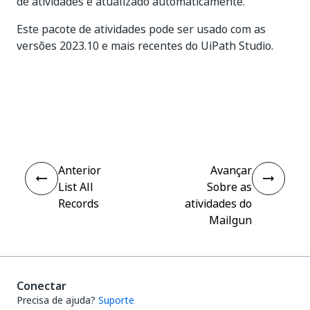
de atividades é atualizado automaticamente.
Este pacote de atividades pode ser usado com as
versões 2023.10 e mais recentes do UiPath Studio.
Sim
Não
thumb_up
thumb_down
Anterior
Avançar
List All
Sobre as
Records
atividades do
Mailgun
Conectar
Precisa de ajuda?
Suporte