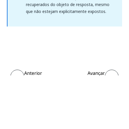
recuperados do objeto de resposta, mesmo
que não estejam explicitamente expostos.
Sim
Não
thumb_up
thumb_down
Anterior
Avançar
Gatilhos
Registro
criado
Conectar
Precisa de ajuda?
Suporte
Quer aprender?
Academia UiPath