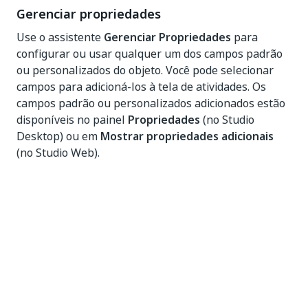
Gerenciar propriedades
Use o assistente
Gerenciar Propriedades
para
configurar ou usar qualquer um dos campos padrão
ou personalizados do objeto. Você pode selecionar
campos para adicioná-los à tela de atividades. Os
campos padrão ou personalizados adicionados estão
disponíveis no painel
Propriedades
(no Studio
Desktop) ou em
Mostrar propriedades adicionais
(no Studio Web).
Propriedades adicionais
Conteúdo HTML
– O conteúdo HTML da
campanha de email. Ao criar o conteúdo HTML,
certifique-se de incluir
no
[[trackingImage]]
elemento
do seu HTML. Esse campo é
<body>
compatível com entrada de tipo
.
String
Pré-cabeçalho
- O pré-cabeçalho do email para