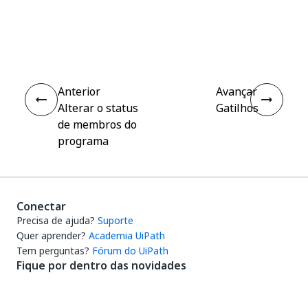
Sim
Não
thumb_up
thumb_down
Anterior
Avançar
Alterar o status
Gatilhos
de membros do
programa
Conectar
Precisa de ajuda?
Suporte
Quer aprender?
Academia UiPath
Tem perguntas?
Fórum do UiPath
Fique por dentro das novidades