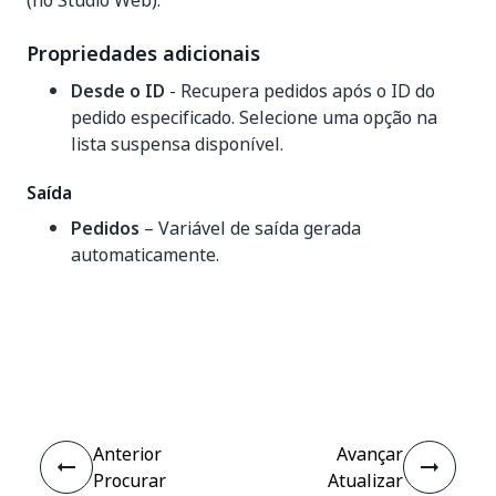
(no Studio Web).
Propriedades adicionais
Desde o ID
- Recupera pedidos após o ID do
pedido especificado. Selecione uma opção na
lista suspensa disponível.
Saída
Pedidos
– Variável de saída gerada
automaticamente.
Sim
Não
thumb_up
thumb_down
Anterior
Avançar
Procurar
Atualizar