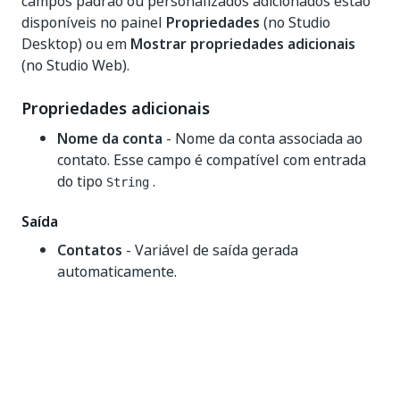
campos padrão ou personalizados adicionados estão
disponíveis no painel
Propriedades
(no Studio
Desktop) ou em
Mostrar propriedades adicionais
(no Studio Web).
Propriedades adicionais
Nome da conta
- Nome da conta associada ao
contato. Esse campo é compatível com entrada
do tipo
.
String
Saída
Contatos
- Variável de saída gerada
automaticamente.
Sim
Não
thumb_up
thumb_down