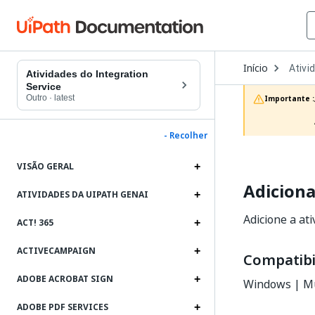
Open
Início
Ativi
Dropd
Atividades do Integration
to
Service
choos
Outro
·
latest
Importante :
produc
- Recolher
VISÃO GERAL
Adiciona
ATIVIDADES DA UIPATH GENAI
Adicione a ati
ACT! 365
ACTIVECAMPAIGN
Compatibi
ADOBE ACROBAT SIGN
Windows | Mu
ADOBE PDF SERVICES