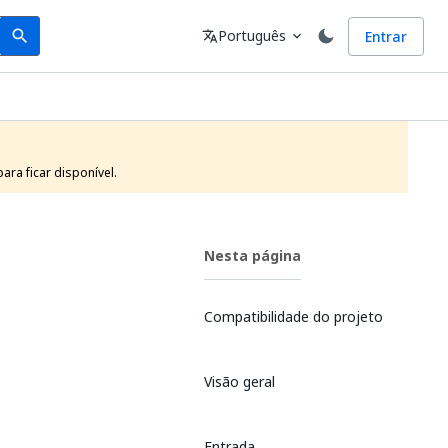
Search
Idioma
Português
Entrar
search
translate
expand_more
ra ficar disponível.
Nesta página
Compatibilidade do projeto
Visão geral
Entrada