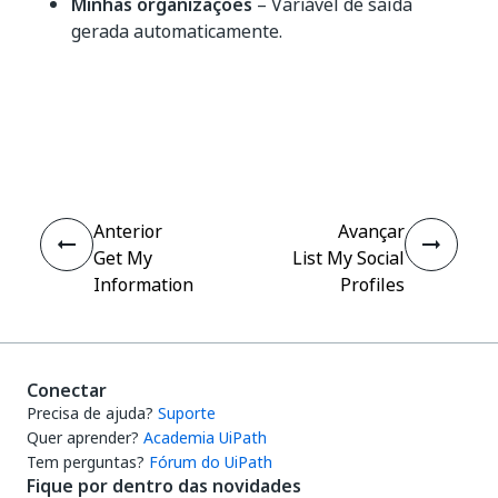
Minhas organizações
– Variável de saída
gerada automaticamente.
Sim
Não
thumb_up
thumb_down
Anterior
Avançar
Get My
List My Social
Information
Profiles
Conectar
Precisa de ajuda?
Suporte
Quer aprender?
Academia UiPath
Tem perguntas?
Fórum do UiPath
Fique por dentro das novidades