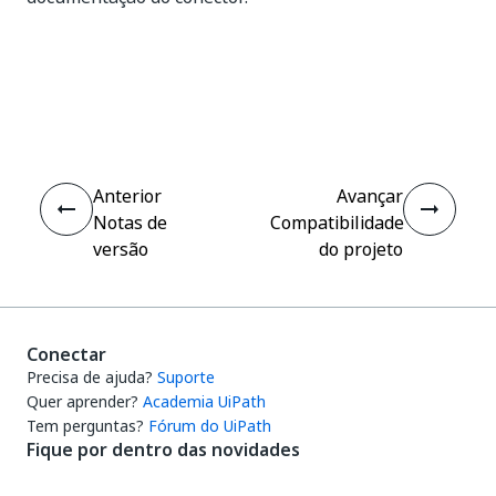
Sim
Não
thumb_up
thumb_down
Anterior
Avançar
Notas de
Compatibilidade
versão
do projeto
Conectar
Precisa de ajuda?
Suporte
Quer aprender?
Academia UiPath
Tem perguntas?
Fórum do UiPath
Fique por dentro das novidades