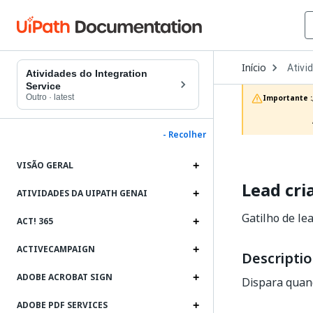
Open
Início
Ativi
Dropd
Atividades do Integration
to
Service
choos
Outro
·
latest
Importante :
produc
- Recolher
VISÃO GERAL
Lead cri
ATIVIDADES DA UIPATH GENAI
Gatilho de le
ACT! 365
ACTIVECAMPAIGN
Descripti
ADOBE ACROBAT SIGN
Dispara quand
ADOBE PDF SERVICES