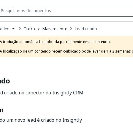
Outro
Mais recente
Lead criado
dades
own
e
A tradução automática foi aplicada parcialmente neste conteúdo.

t
A localização de um conteúdo recém-publicado pode levar de 1 a 2 semanas pa
ado
ad criado no conector do Insightly CRM.
on
o um novo lead é criado no Insightly.