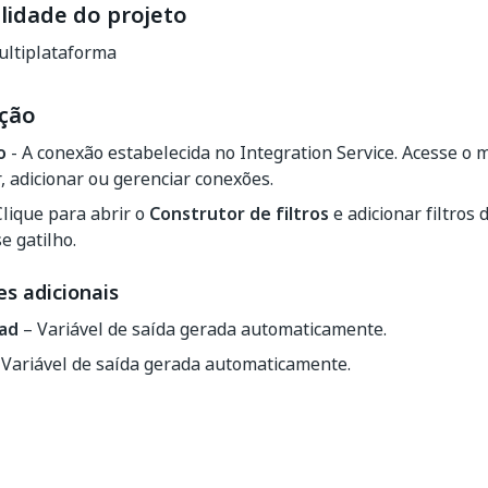
lidade do projeto
ltiplataforma
ção
o
- A conexão estabelecida no Integration Service. Acesse o
, adicionar ou gerenciar conexões.
Clique para abrir o
Construtor de filtros
e adicionar filtros 
e gatilho.
s adicionais
ead
– Variável de saída gerada automaticamente.
Variável de saída gerada automaticamente.
Sim
Não
thumb_up
thumb_down