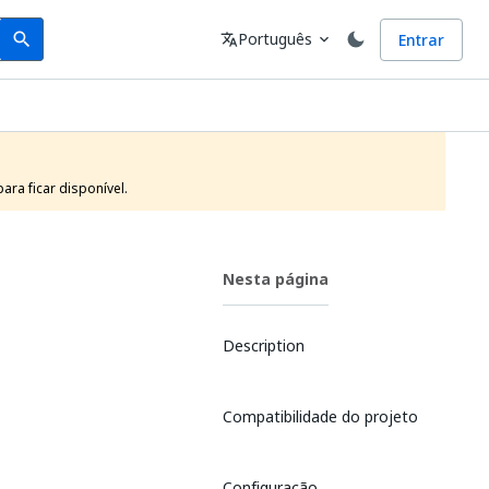
Search
Idioma
Português
Entrar
search
translate
expand_more
ra ficar disponível.
Nesta página
Description
Compatibilidade do projeto
Configuração