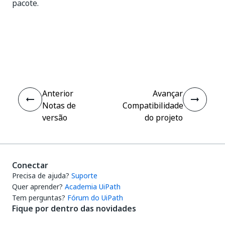
pacote.
Sim
Não
thumb_up
thumb_down
Anterior
Avançar
Notas de
Compatibilidade
versão
do projeto
Conectar
Precisa de ajuda?
Suporte
Quer aprender?
Academia UiPath
Tem perguntas?
Fórum do UiPath
Fique por dentro das novidades