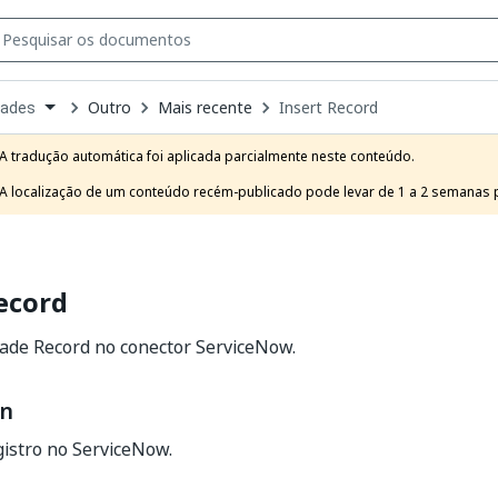
Outro
Mais recente
Insert Record
dades
own
e
A tradução automática foi aplicada parcialmente neste conteúdo.

t
A localização de um conteúdo recém-publicado pode levar de 1 a 2 semanas pa
ecord
idade Record no conector ServiceNow.
on
istro no ServiceNow.