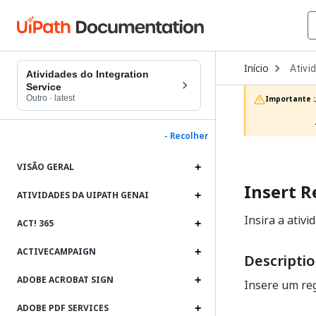
Open
Início
Ativi
Dropd
Atividades do Integration
to
Service
choos
Outro
·
latest
Importante :
produc
- Recolher
VISÃO GERAL
Insert R
ATIVIDADES DA UIPATH GENAI
Insira a ativ
ACT! 365
ACTIVECAMPAIGN
Descripti
ADOBE ACROBAT SIGN
Insere um reg
ADOBE PDF SERVICES