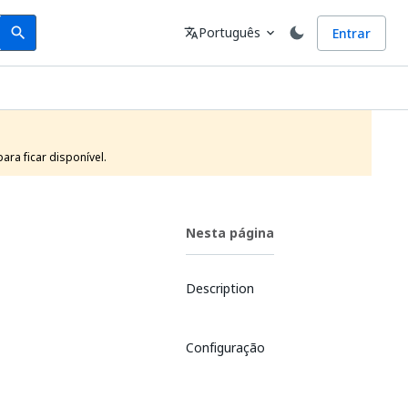
Search
Idioma
Português
Entrar
search
translate
expand_more
ra ficar disponível.
Nesta página
Description
Configuração