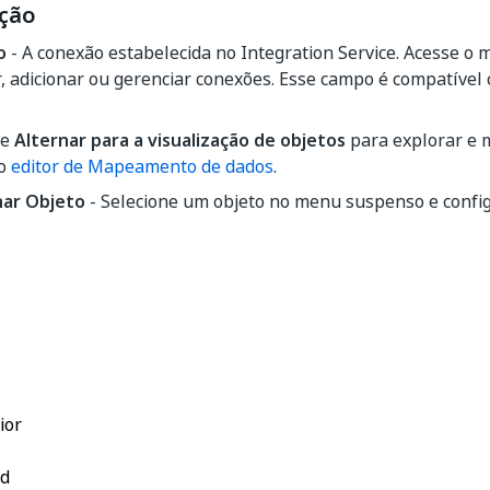
ção
o
- A conexão estabelecida no Integration Service. Acesse o
, adicionar ou gerenciar conexões. Esse campo é compatível
ne
Alternar para a visualização de objetos
para explorar e 
 o
editor de Mapeamento de dados
.
nar Objeto
- Selecione um objeto no menu suspenso e confi
Sim
Não
thumb_up
thumb_down
ior
rd