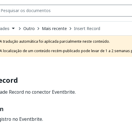
Outro
Mais recente
Insert Record
dades
own
e
A tradução automática foi aplicada parcialmente neste conteúdo.

t
A localização de um conteúdo recém-publicado pode levar de 1 a 2 semanas pa
ecord
idade Record no conector Eventbrite.
on
istro no Eventbrite.