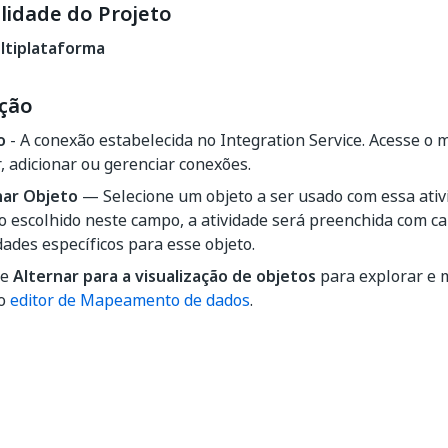
lidade do Projeto
ltiplataforma
ção
o
- A conexão estabelecida no Integration Service. Acesse o
, adicionar ou gerenciar conexões.
nar Objeto
— Selecione um objeto a ser usado com essa ati
o escolhido neste campo, a atividade será preenchida com 
ades específicos para esse objeto.
ne
Alternar para a visualização de objetos
para explorar e 
 o
editor de Mapeamento de dados
.
Sim
Não
thumb_up
thumb_down