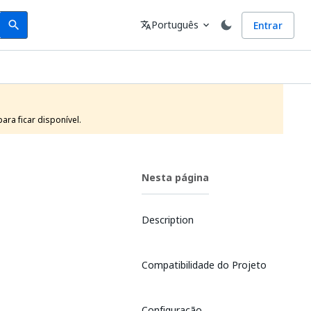
Search
Idioma
Português
Entrar
search
translate
expand_more
ra ficar disponível.
Nesta página
Description
Compatibilidade do Projeto
Configuração