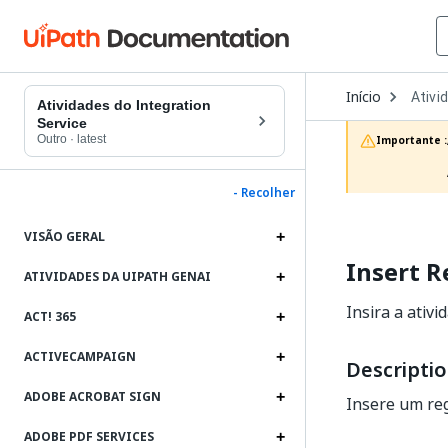
Open
Início
Ativi
Dropd
Atividades do Integration
to
Service
choos
Outro
·
latest
Importante :
produc
- Recolher
VISÃO GERAL
Insert R
ATIVIDADES DA UIPATH GENAI
Insira a ativ
ACT! 365
ACTIVECAMPAIGN
Descripti
ADOBE ACROBAT SIGN
Insere um reg
ADOBE PDF SERVICES