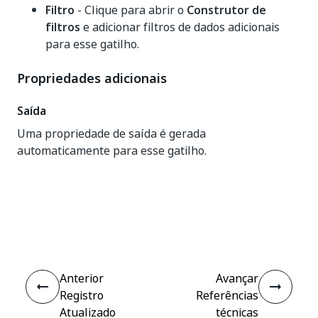
Filtro
- Clique para abrir o
Construtor de
filtros
e adicionar filtros de dados adicionais
para esse gatilho.
Propriedades adicionais
Saída
Uma propriedade de saída é gerada
automaticamente para esse gatilho.
Sim
Não
thumb_up
thumb_down
Anterior
Avançar
Registro
Referências
Atualizado
técnicas